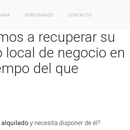
ARIA
HONORARIOS
CONTACTO
mos a recuperar su
o local de negocio en
empo del que
l
alquilado
y necesita disponer de él?