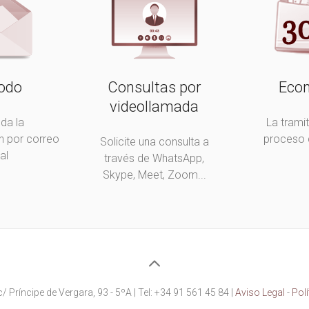
odo
Consultas por
Eco
videollamada
oda la
La trami
 por correo
proceso 
Solicite una consulta a
al
través de WhatsApp,
Skype, Meet, Zoom...
 Príncipe de Vergara, 93 - 5ºA | Tel: +34 91 561 45 84 |
Aviso Legal
-
Polí